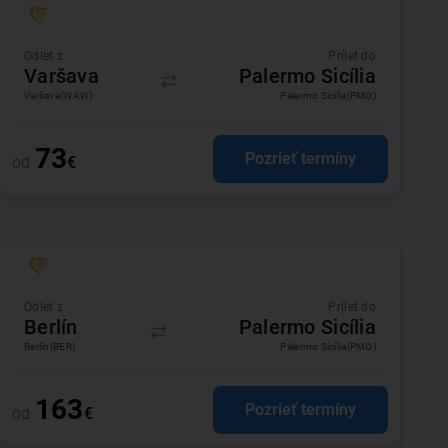
Odlet z
Prílet do
Varšava
Palermo Sicília
Varšava
(WAW)
Palermo Sicília
(PMO)
73
Pozrieť termíny
od
€
Odlet z
Prílet do
Berlín
Palermo Sicília
Berlín
(BER)
Palermo Sicília
(PMO)
163
Pozrieť termíny
od
€