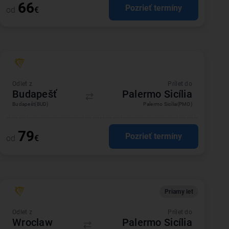
66
Pozrieť termíny
od
€
Odlet z
Prílet do
Budapešť
Palermo Sicília
Budapešť
(BUD)
Palermo Sicília
(PMO)
79
Pozrieť termíny
od
€
Priamy let
Odlet z
Prílet do
Wroclaw
Palermo Sicília