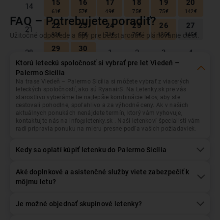
15
16
17
18
19
20
14
61
€
57
€
49
€
75
€
75
€
142
€
FAQ – Potrebujete poradiť?
Viedeň
Odlet z...
22
23
24
25
26
27
21
Užitočné odpovede a tipy pre bezstarostné plánovanie ciest.
92
€
55
€
71
€
75
€
125
€
145
€
29
30
Palermo Sicília
Prílet do...
28
1
2
3
4
101
€
86
€
Ktorú leteckú spoločnosť si vybrať pre let Viedeň –
Palermo Sicília
Október
2026
Na trase Viedeň – Palermo Sicília si môžete vybrať z viacerých
Dátum odletu
Dátum návratu
leteckých spoločností, ako sú RyanairS. Na Letenky.sk pre vás
Pon
Uto
Str
Štv
Pia
Sob
Ned
starostlivo vyberáme tie najlepšie kombinácie letov, aby ste
cestovali pohodlne, spoľahlivo a za výhodné ceny. Ak v našich
1
2
3
4
28
29
30
aktuálnych ponukách nenájdete termín, ktorý vám vyhovuje,
47
€
64
€
75
€
129
€
Pasažieri
+/- 3 dni
kontaktujte nás na info@letenky.sk . Naši letenkoví špecialisti vám
1
Dospelý
, Ekonomická
radi pripravia ponuku na mieru presne podľa vašich požiadaviek.
6
7
8
9
10
11
5
73
€
48
€
64
€
50
€
63
€
140
€
Kedy sa oplatí kúpiť letenku do Palermo Sicília
13
14
15
16
17
18
12
Hľadať lety
117
€
50
€
48
€
56
€
64
€
106
€
Aké doplnkové a asistenčné služby viete zabezpečiť k
20
21
22
23
24
môjmu letu?
19
25
85
€
40
€
47
€
55
€
55
€
27
28
Je možné objednať skupinové letenky?
26
29
30
31
1
93
€
103
€