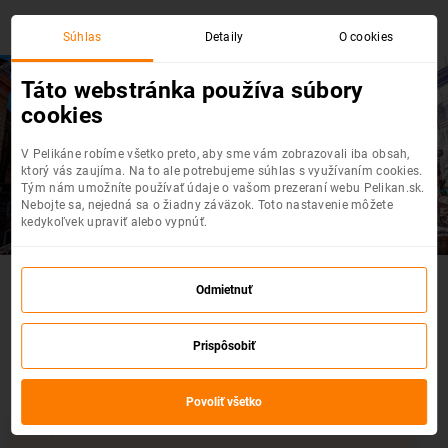
Súhlas
Detaily
O cookies
Táto webstránka používa súbory
cookies
Viedeň
- Palermo Sicília
V Pelikáne robíme všetko preto, aby sme vám zobrazovali iba obsah,
Top akciové letenky na jednom mieste
ktorý vás zaujíma. Na to ale potrebujeme súhlas s využívaním cookies.
Tým nám umožníte používať údaje o vašom prezeraní webu Pelikan.sk.
Nebojte sa, nejedná sa o žiadny záväzok. Toto nastavenie môžete
kedykoľvek upraviť alebo vypnúť.
Akčné letenky : Viedeň - Palermo
Odmietnuť
Sicília
Prispôsobiť
Vyberte si z výpredaja leteniek
Povoliť všetko