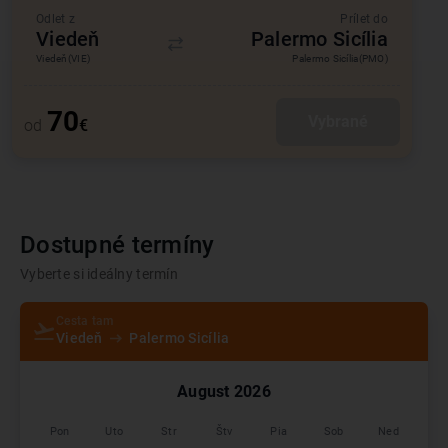
Odlet z
Prílet do
Viedeň
Palermo Sicília
Viedeň
(VIE)
Palermo Sicília
(PMO)
70
Vybrané
od
€
Dostupné termíny
Vyberte si ideálny termín
Cesta tam
Viedeň
Palermo Sicília
August
2026
Pon
Uto
Str
Štv
Pia
Sob
Ned