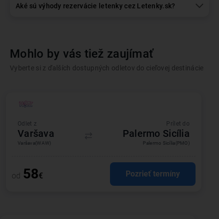
Aké sú výhody rezervácie letenky cez Letenky.sk?
Mohlo by vás tiež zaujímať
Vyberte si z ďalších dostupných odletov do cieľovej destinácie
Odlet z
Prílet do
Varšava
Palermo Sicília
Varšava
(WAW)
Palermo Sicília
(PMO)
58
Pozrieť termíny
od
€