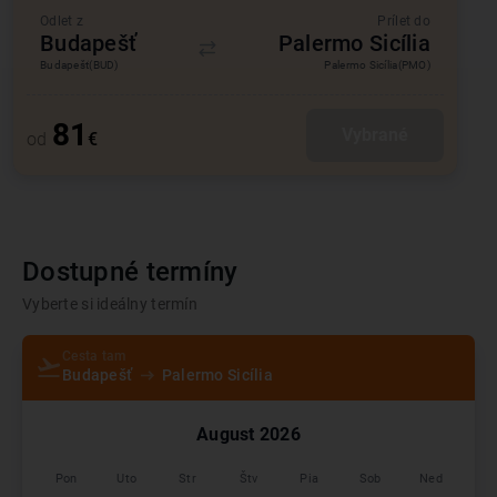
Odlet z
Prílet do
Budapešť
Palermo Sicília
Budapešť
(BUD)
Palermo Sicília
(PMO)
81
Vybrané
od
€
Dostupné termíny
Vyberte si ideálny termín
Cesta tam
Budapešť
Palermo Sicília
August
2026
Pon
Uto
Str
Štv
Pia
Sob
Ned