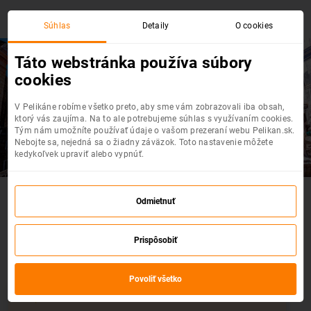
Súhlas
Detaily
O cookies
Táto webstránka používa súbory
cookies
Budapešť
- Palermo
Sicília
V Pelikáne robíme všetko preto, aby sme vám zobrazovali iba obsah,
ktorý vás zaujíma. Na to ale potrebujeme súhlas s využívaním cookies.
Tým nám umožníte používať údaje o vašom prezeraní webu Pelikan.sk.
Top akciové letenky na jednom mieste
Nebojte sa, nejedná sa o žiadny záväzok. Toto nastavenie môžete
kedykoľvek upraviť alebo vypnúť.
Akčné letenky : Budapešť - Palermo
Odmietnuť
Sicília
Prispôsobiť
Vyberte si z výpredaja leteniek
Povoliť všetko