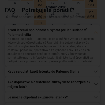
16
20
14
15
17
18
19
38
€
211
€
November
2026
FAQ – Potrebujete poradiť?
Budapešť
Odlet z...
23
27
21
22
24
25
26
Užitočné odpovede a tipy pre bezstarostné plánovanie ciest.
Pon
Uto
Str
Štv
Pia
Sob
Ned
95
€
212
€
30
Palermo Sicília
Prílet do...
28
29
1
2
3
4
26
27
28
29
30
31
1
147
€
Ktorú leteckú spoločnosť si vybrať pre let Budapešť –
2
3
5
7
Palermo Sicília
Október
2026
4
6
8
49
€
66
€
42
€
62
€
Na trase Budapešť – Palermo Sicília si môžete vybrať z viacerých
Dátum odletu
Dátum návratu
leteckých spoločností, ako sú RyanairS. Na Letenky.sk pre vás
9
12
14
Pon
Uto
Str
Štv
Pia
Sob
Ned
starostlivo vyberáme tie najlepšie kombinácie letov, aby ste
10
11
13
15
49
€
42
€
48
€
cestovali pohodlne, spoľahlivo a za výhodné ceny. Ak v našich
4
28
29
30
1
2
3
aktuálnych ponukách nenájdete termín, ktorý vám vyhovuje,
16
19
21
104
€
Pasažieri
+/- 3 dni
17
18
20
22
kontaktujte nás na info@letenky.sk . Naši letenkoví špecialisti vám
61
€
42
€
42
€
1
Dospelý
, Ekonomická
radi pripravia ponuku na mieru presne podľa vašich požiadaviek.
7
11
5
6
8
9
10
23
26
28
83
€
101
€
24
25
27
29
Kedy sa oplatí kúpiť letenku do Palermo Sicília
66
€
42
€
42
€
14
18
12
13
15
16
17
30
Hľadať lety
83
€
89
€
1
2
3
4
5
6
Aké doplnkové a asistenčné služby viete zabezpečiť k
80
€
21
môjmu letu?
19
20
22
23
24
25
52
€
December
2026
26
27
29
31
Je možné objednať skupinové letenky?
28
30
1
Pon
Uto
Str
Štv
Pia
Sob
Ned
88
€
80
€
117
€
116
€