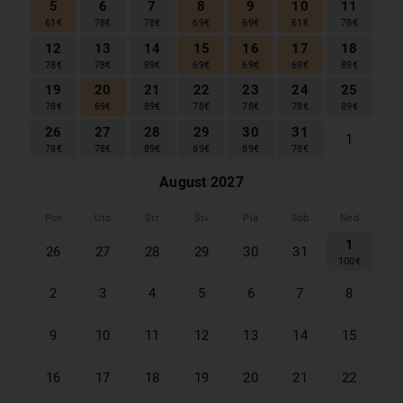
5
6
7
8
9
10
11
61
€
78
€
78
€
69
€
69
€
61
€
78
€
23
24
25
26
27
28
29
12
13
14
15
16
17
18
78
€
78
€
89
€
69
€
69
€
69
€
89
€
30
31
1
2
3
4
5
19
20
21
22
23
24
25
78
€
69
€
89
€
78
€
78
€
78
€
89
€
26
27
28
29
30
31
1
78
€
78
€
89
€
89
€
89
€
78
€
August
2027
Pon
Uto
Str
Štv
Pia
Sob
Ned
1
26
27
28
29
30
31
100
€
2
3
4
5
6
7
8
9
10
11
12
13
14
15
16
17
18
19
20
21
22