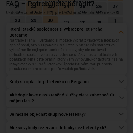
November
2026
FAQ – Potrebujete poradiť?
Praha
Odlet z...
21
22
23
24
25
26
27
Užitočné odpovede a tipy pre bezstarostné plánovanie ciest.
Pon
Uto
Str
Štv
Pia
Sob
Ned
35
€
34
€
32
€
31
€
45
€
56
€
51
€
28
29
30
1
Bergamo
Prílet do...
1
2
3
4
26
27
28
29
30
31
68
€
63
€
29
€
41
€
Ktorú leteckú spoločnosť si vybrať pre let Praha –
2
3
4
5
6
7
8
Bergamo
Október
2026
35
€
35
€
35
€
38
€
43
€
38
€
35
€
Na trase Praha – Bergamo si môžete vybrať z viacerých leteckých
Dátum odletu
Dátum návratu
spoločností, ako sú RyanairS. Na Letenky.sk pre vás starostlivo
9
10
11
12
13
14
15
Pon
Uto
Str
Štv
Pia
Sob
Ned
vyberáme tie najlepšie kombinácie letov, aby ste cestovali
35
€
38
€
35
€
35
€
58
€
35
€
35
€
pohodlne, spoľahlivo a za výhodné ceny. Ak v našich aktuálnych
1
2
3
4
28
29
30
ponukách nenájdete termín, ktorý vám vyhovuje, kontaktujte nás na
16
17
18
19
20
21
22
35
€
45
€
46
€
44
€
Pasažieri
+/- 3 dni
info@letenky.sk . Naši letenkoví špecialisti vám radi pripravia
38
€
43
€
35
€
38
€
35
€
35
€
35
€
1
Dospelý
, Ekonomická
ponuku na mieru presne podľa vašich požiadaviek.
5
6
7
8
9
10
11
23
24
25
26
27
28
29
46
€
55
€
36
€
28
€
38
€
43
€
28
€
Kedy sa oplatí kúpiť letenku do Bergamo
43
€
43
€
35
€
35
€
35
€
35
€
35
€
12
13
14
15
16
17
18
30
Hľadať lety
28
€
33
€
30
€
39
€
68
€
53
€
29
€
1
2
3
4
5
6
Aké doplnkové a asistenčné služby viete zabezpečiť k
35
€
19
20
21
22
23
24
25
môjmu letu?
37
€
45
€
34
€
37
€
45
€
48
€
28
€
December
2026
26
27
28
29
30
31
Je možné objednať skupinové letenky?
1
Pon
Uto
Str
Štv
Pia
Sob
Ned
34
€
29
€
29
€
45
€
69
€
69
€
1
2
3
4
5
6
Aké sú výhody rezervácie letenky cez Letenky.sk?
November
2026
30
35
€
38
€
43
€
35
€
41
€
75
€