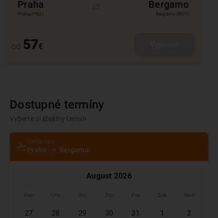
Praha
Bergamo
Praha
(PRG)
Bergamo
(BGY)
57
Vybrané
od
€
Dostupné termíny
Vyberte si ideálny termín
Cesta tam
Praha
Bergamo
August
2026
Pon
Uto
Str
Štv
Pia
Sob
Ned
27
28
29
30
31
1
2