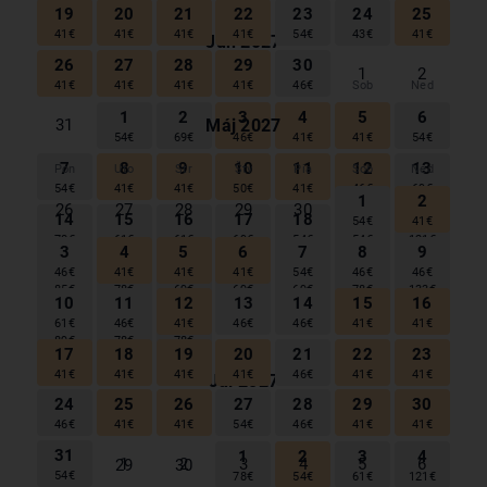
61
€
19
20
21
22
23
24
25
41
€
41
€
41
€
41
€
54
€
43
€
41
€
Jún
2027
26
27
28
29
30
1
2
Pon
Uto
Str
Štv
Pia
Sob
Ned
41
€
41
€
41
€
41
€
46
€
1
2
3
4
5
6
Máj
2027
31
54
€
69
€
46
€
41
€
41
€
54
€
7
8
9
10
11
12
13
Pon
Uto
Str
Štv
Pia
Sob
Ned
54
€
41
€
41
€
50
€
41
€
46
€
69
€
1
2
26
27
28
29
30
14
15
16
17
18
19
20
54
€
41
€
78
€
61
€
61
€
69
€
54
€
54
€
121
€
3
4
5
6
7
8
9
21
22
23
24
25
26
27
46
€
41
€
41
€
41
€
54
€
46
€
46
€
85
€
78
€
69
€
69
€
69
€
78
€
133
€
10
11
12
13
14
15
16
28
29
30
61
€
46
€
41
€
46
€
46
€
41
€
41
€
1
2
3
4
89
€
78
€
78
€
17
18
19
20
21
22
23
41
€
41
€
41
€
41
€
46
€
41
€
41
€
Júl
2027
24
25
26
27
28
29
30
Pon
Uto
Str
Štv
Pia
Sob
Ned
46
€
41
€
41
€
54
€
46
€
41
€
41
€
31
1
2
3
4
1
2
3
4
5
6
28
29
30
54
€
78
€
54
€
61
€
121
€