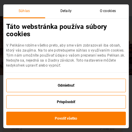
Súhlas
Detaily
O cookies
Táto webstránka používa súbory
cookies
Praha
- Bergamo
V Pelikáne robíme všetko preto, aby sme vám zobrazovali iba obsah,
Top akciové letenky na jednom mieste
ktorý vás zaujíma. Na to ale potrebujeme súhlas s využívaním cookies.
Tým nám umožníte používať údaje o vašom prezeraní webu Pelikan.sk.
Nebojte sa, nejedná sa o žiadny záväzok. Toto nastavenie môžete
kedykoľvek upraviť alebo vypnúť.
Akčné letenky : Praha - Bergamo
Odmietnuť
Vyberte si z výpredaja leteniek
Prispôsobiť
Povoliť všetko
Odlet z
Prílet do