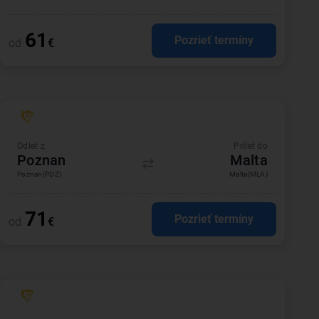
61
Pozrieť termíny
od
€
Odlet z
Prílet do
Poznan
Malta
Poznan
(POZ)
Malta
(MLA)
71
Pozrieť termíny
od
€