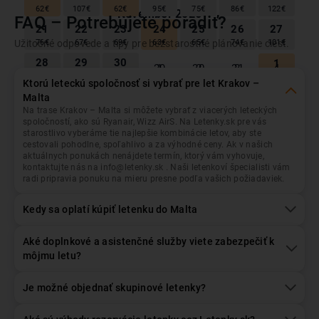
62
€
107
€
62
€
95
€
75
€
86
€
122
€
November
2026
FAQ – Potrebujete poradiť?
Krakov
Odlet z...
21
22
23
24
25
26
27
Užitočné odpovede a tipy pre bezstarostné plánovanie ciest.
Pon
Uto
Str
Štv
Pia
Sob
Ned
76
€
67
€
69
€
63
€
65
€
74
€
101
€
28
29
30
1
Malta
Prílet do...
1
2
3
4
26
27
28
29
30
31
83
€
85
€
89
€
38
€
Ktorú leteckú spoločnosť si vybrať pre let Krakov –
2
3
4
5
6
7
8
Malta
Október
2026
38
€
47
€
63
€
38
€
83
€
51
€
38
€
Na trase Krakov – Malta si môžete vybrať z viacerých leteckých
Dátum odletu
Dátum návratu
spoločností, ako sú Ryanair, Wizz AirS. Na Letenky.sk pre vás
9
10
11
12
13
14
15
Pon
Uto
Str
Štv
Pia
Sob
Ned
starostlivo vyberáme tie najlepšie kombinácie letov, aby ste
51
€
51
€
58
€
38
€
47
€
38
€
38
€
cestovali pohodlne, spoľahlivo a za výhodné ceny. Ak v našich
1
2
3
4
28
29
30
aktuálnych ponukách nenájdete termín, ktorý vám vyhovuje,
16
17
18
19
20
21
22
65
€
72
€
70
€
83
€
Pasažieri
+/- 3 dni
kontaktujte nás na info@letenky.sk . Naši letenkoví špecialisti vám
38
€
38
€
38
€
38
€
44
€
38
€
38
€
1
Dospelý
, Ekonomická
radi pripravia ponuku na mieru presne podľa vašich požiadaviek.
5
6
7
8
9
10
11
23
24
25
26
27
28
29
81
€
95
€
61
€
57
€
80
€
80
€
106
€
Kedy sa oplatí kúpiť letenku do Malta
38
€
38
€
38
€
38
€
55
€
38
€
38
€
12
13
14
15
16
17
18
30
Hľadať lety
75
€
76
€
64
€
79
€
66
€
56
€
90
€
1
2
3
4
5
6
Aké doplnkové a asistenčné služby viete zabezpečiť k
38
€
19
20
21
22
23
24
25
môjmu letu?
114
€
75
€
45
€
44
€
50
€
58
€
40
€
December
2026
26
27
28
29
30
31
Je možné objednať skupinové letenky?
1
Pon
Uto
Str
Štv
Pia
Sob
Ned
56
€
32
€
29
€
57
€
41
€
75
€
1
2
3
4
5
6