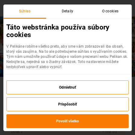
Súhlas
Detaily
O cookies
Táto webstránka používa súbory
cookies
Krakov
- Malta
V Pelikáne robíme všetko preto, aby sme vám zobrazovali iba obsah,
Top akciové letenky na jednom mieste
ktorý vás zaujíma. Na to ale potrebujeme súhlas s využívaním cookies.
Tým nám umožníte používať údaje o vašom prezeraní webu Pelikan.sk.
Nebojte sa, nejedná sa o žiadny záväzok. Toto nastavenie môžete
kedykoľvek upraviť alebo vypnúť.
Akčné letenky : Krakov - Malta
Odmietnuť
Vyberte si z výpredaja leteniek
Prispôsobiť
Odporúčame
Povoliť všetko
Odlet z
Prílet do