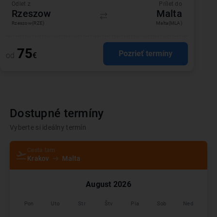
Odlet z
Prílet do
Rzeszow
Malta
Rzeszow
(RZE)
Malta
(MLA)
75
Pozrieť termíny
od
€
Dostupné termíny
Vyberte si ideálny termín
Cesta tam
Krakov
Malta
August
2026
Pon
Uto
Str
Štv
Pia
Sob
Ned