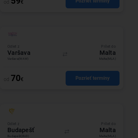
59
Pozrieť termíny
od
€
Odlet z
Prílet do
Varšava
Malta
Varšava
(WAW)
Malta
(MLA)
70
Pozrieť termíny
od
€
Odlet z
Prílet do
Budapešť
Malta
Budapešť
(BUD)
Malta
(MLA)