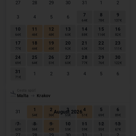
27
28
29
30
31
1
2
7
8
9
3
4
5
6
64
€
78
€
137
€
10
11
12
13
14
15
16
64
€
46
€
48
€
60
€
88
€
116
€
82
€
17
18
19
20
21
22
23
77
€
44
€
45
€
92
€
63
€
70
€
111
€
24
25
26
27
28
29
30
69
€
64
€
51
€
60
€
77
€
76
€
122
€
31
1
2
3
4
5
6
71
€
September
2026
Cesta späť
Malta
Krakov
Pon
Uto
Str
Štv
Pia
Sob
Ned
1
2
3
4
5
6
August
2026
31
54
€
36
€
55
€
51
€
69
€
89
€
7
8
9
10
11
12
13
Pon
Uto
Str
Štv
Pia
Sob
Ned
63
€
56
€
42
€
55
€
59
€
55
€
67
€
27
28
29
30
31
1
2