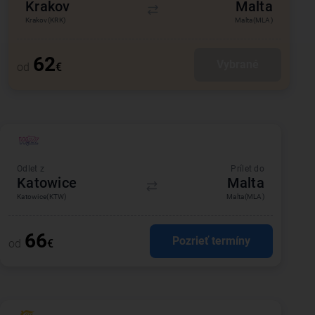
Krakov
Malta
Krakov
(KRK)
Malta
(MLA)
62
Vybrané
od
€
Odlet z
Prílet do
Katowice
Malta
Katowice
(KTW)
Malta
(MLA)
66
Pozrieť termíny
od
€