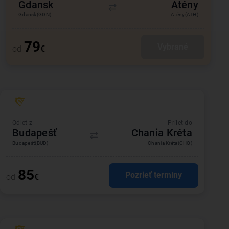
Gdansk
Atény
Gdansk
(GDN)
Atény
(ATH)
79
Vybrané
od
€
Odlet z
Prílet do
Budapešť
Chania Kréta
Budapešť
(BUD)
Chania Kréta
(CHQ)
85
Pozrieť termíny
od
€