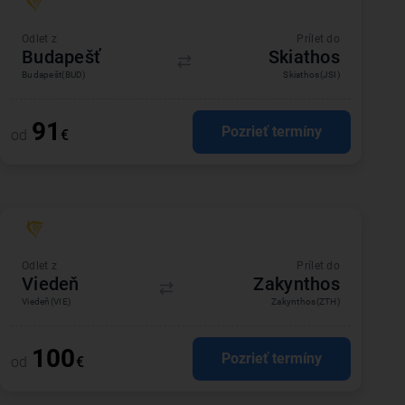
Odlet z
Prílet do
Budapešť
Skiathos
Budapešť
(BUD)
Skiathos
(JSI)
91
Pozrieť termíny
od
€
Odlet z
Prílet do
Viedeň
Zakynthos
Viedeň
(VIE)
Zakynthos
(ZTH)
100
Pozrieť termíny
od
€