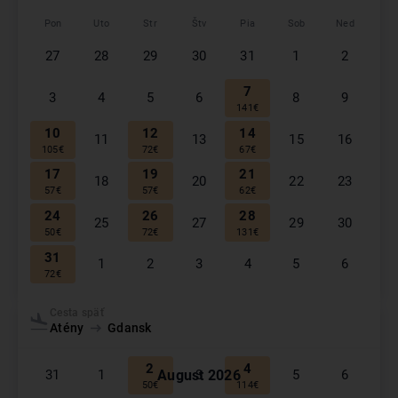
Pon
Uto
Str
Štv
Pia
Sob
Ned
27
28
29
30
31
1
2
7
3
4
5
6
8
9
141
€
10
12
14
11
13
15
16
105
€
72
€
67
€
17
19
21
18
20
22
23
57
€
57
€
62
€
24
26
28
25
27
29
30
50
€
72
€
131
€
31
1
2
3
4
5
6
72
€
September
2026
Cesta späť
Atény
Gdansk
Pon
Uto
Str
Štv
Pia
Sob
Ned
2
4
August
2026
31
1
3
5
6
50
€
114
€