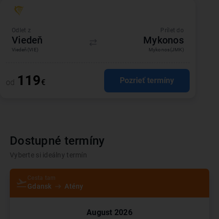
Odlet z
Prílet do
Viedeň
Mykonos
Viedeň
(VIE)
Mykonos
(JMK)
119
Pozrieť termíny
od
€
Dostupné termíny
Vyberte si ideálny termín
Cesta tam
Gdansk
Atény
August
2026