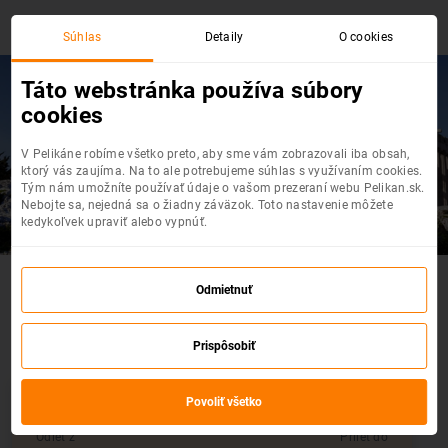
Súhlas
Detaily
O cookies
Táto webstránka používa súbory
cookies
Gdansk
- Atény
V Pelikáne robíme všetko preto, aby sme vám zobrazovali iba obsah,
Top akciové letenky na jednom mieste
ktorý vás zaujíma. Na to ale potrebujeme súhlas s využívaním cookies.
Tým nám umožníte používať údaje o vašom prezeraní webu Pelikan.sk.
Nebojte sa, nejedná sa o žiadny záväzok. Toto nastavenie môžete
kedykoľvek upraviť alebo vypnúť.
Akčné letenky : Gdansk - Atény
Odmietnuť
Vyberte si z výpredaja leteniek
Prispôsobiť
Povoliť všetko
Odlet z
Prílet do