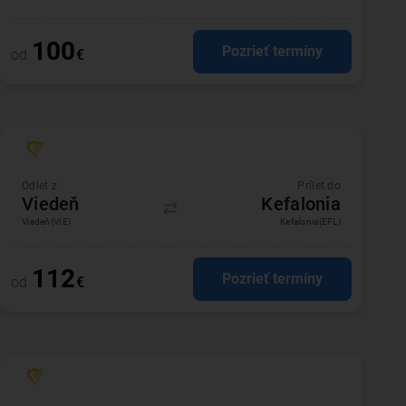
100
Pozrieť termíny
od
€
Odlet z
Prílet do
Viedeň
Kefalonia
Viedeň
(VIE)
Kefalonia
(EFL)
112
Pozrieť termíny
od
€