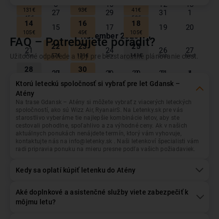
7
9
11
8
10
12
13
26
30
Spiatočná
Jednosmerná
Iný návrat
131
€
93
€
41
€
27
28
29
31
1
45
€
50
€
14
16
18
15
17
19
20
105
€
45
€
105
€
November
2026
FAQ – Potrebujete poradiť?
Gdansk
Odlet z...
22
23
25
21
24
26
27
Užitočné odpovede a tipy pre bezstarostné plánovanie ciest.
Pon
Uto
Str
Štv
Pia
Sob
Ned
57
€
131
€
141
€
28
30
Atény
Prílet do...
29
1
2
3
4
26
27
28
29
30
31
1
153
€
93
€
Ktorú leteckú spoločnosť si vybrať pre let Gdansk –
2
6
Atény
Október
2026
3
4
5
7
8
62
€
67
€
Na trase Gdansk – Atény si môžete vybrať z viacerých leteckých
Dátum odletu
Dátum návratu
spoločností, ako sú Wizz Air, RyanairS. Na Letenky.sk pre vás
9
13
Pon
Uto
Str
Štv
Pia
Sob
Ned
starostlivo vyberáme tie najlepšie kombinácie letov, aby ste
10
11
12
14
15
41
€
50
€
cestovali pohodlne, spoľahlivo a za výhodné ceny. Ak v našich
2
28
29
30
1
3
4
aktuálnych ponukách nenájdete termín, ktorý vám vyhovuje,
16
20
72
€
Pasažieri
+/- 3 dni
17
18
19
21
22
kontaktujte nás na info@letenky.sk . Naši letenkoví špecialisti vám
41
€
57
€
1
Dospelý
, Ekonomická
radi pripravia ponuku na mieru presne podľa vašich požiadaviek.
5
7
9
6
8
10
11
23
27
79
€
41
€
84
€
24
25
26
28
29
Kedy sa oplatí kúpiť letenku do Atény
41
€
67
€
12
14
16
13
15
17
18
30
Hľadať lety
114
€
79
€
79
€
1
2
3
4
5
6
Aké doplnkové a asistenčné služby viete zabezpečiť k
45
€
19
21
23
môjmu letu?
20
22
24
25
79
€
38
€
79
€
December
2026