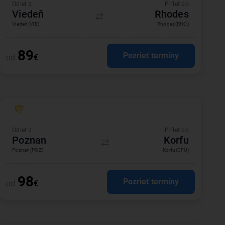
Odlet z
Prílet do
Viedeň
Rhodes
Viedeň
(VIE)
Rhodes
(RHO)
89
Pozrieť termíny
od
€
Odlet z
Prílet do
Poznan
Korfu
Poznan
(POZ)
Korfu
(CFU)
98
Pozrieť termíny
od
€