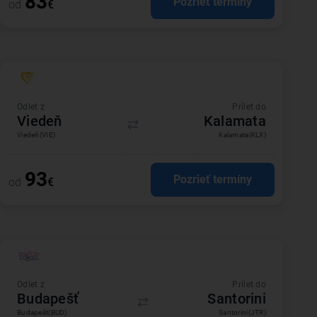
83
Pozrieť termíny
od
€
Odlet z
Prílet do
Viedeň
Kalamata
Viedeň
(VIE)
Kalamata
(KLX)
93
Pozrieť termíny
od
€
Odlet z
Prílet do
Budapešť
Santorini
Budapešť
(BUD)
Santorini
(JTR)