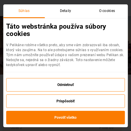
Súhlas
Detaily
O cookies
Táto webstránka používa súbory
cookies
Brno
- Bergamo
V Pelikáne robíme všetko preto, aby sme vám zobrazovali iba obsah,
Top akciové letenky na jednom mieste
ktorý vás zaujíma. Na to ale potrebujeme súhlas s využívaním cookies.
Tým nám umožníte používať údaje o vašom prezeraní webu Pelikan.sk.
Nebojte sa, nejedná sa o žiadny záväzok. Toto nastavenie môžete
kedykoľvek upraviť alebo vypnúť.
Akčné letenky : Brno - Bergamo
Odmietnuť
Vyberte si z výpredaja leteniek
Prispôsobiť
Povoliť všetko
Odlet z
Prílet do