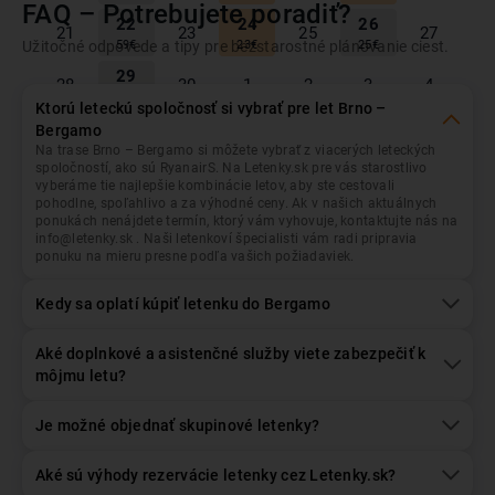
FAQ – Potrebujete poradiť?
Brno
Odlet z...
22
24
26
21
23
25
27
Užitočné odpovede a tipy pre bezstarostné plánovanie ciest.
59
€
23
€
25
€
29
Bergamo
Prílet do...
28
30
1
2
3
4
62
€
Ktorú leteckú spoločnosť si vybrať pre let Brno –
Bergamo
Október
2026
Na trase Brno – Bergamo si môžete vybrať z viacerých leteckých
Dátum odletu
Dátum návratu
spoločností, ako sú RyanairS. Na Letenky.sk pre vás starostlivo
Pon
Uto
Str
Štv
Pia
Sob
Ned
vyberáme tie najlepšie kombinácie letov, aby ste cestovali
pohodlne, spoľahlivo a za výhodné ceny. Ak v našich aktuálnych
1
3
28
29
30
2
4
ponukách nenájdete termín, ktorý vám vyhovuje, kontaktujte nás na
26
€
28
€
Pasažieri
+/- 3 dni
info@letenky.sk . Naši letenkoví špecialisti vám radi pripravia
1
Dospelý
, Ekonomická
ponuku na mieru presne podľa vašich požiadaviek.
6
8
10
5
7
9
11
28
€
26
€
28
€
Kedy sa oplatí kúpiť letenku do Bergamo
13
15
17
12
14
16
18
Hľadať lety
40
€
26
€
39
€
Aké doplnkové a asistenčné služby viete zabezpečiť k
20
22
24
môjmu letu?
19
21
23
25
45
€
28
€
28
€
Je možné objednať skupinové letenky?
26
27
28
29
30
31
1
Aké sú výhody rezervácie letenky cez Letenky.sk?