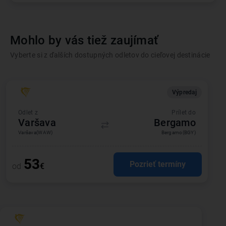
Mohlo by vás tiež zaujímať
Vyberte si z ďalších dostupných odletov do cieľovej destinácie
Výpredaj
Odlet z
Prílet do
Varšava
Bergamo
Varšava
(WAW)
Bergamo
(BGY)
53
Pozrieť termíny
od
€