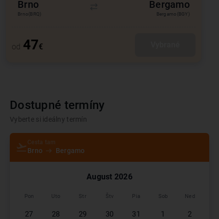
Brno
Bergamo
Brno
(BRQ)
Bergamo
(BGY)
47
Vybrané
od
€
Dostupné termíny
Vyberte si ideálny termín
Cesta tam
Brno
Bergamo
August
2026
Pon
Uto
Str
Štv
Pia
Sob
Ned
27
28
29
30
31
1
2