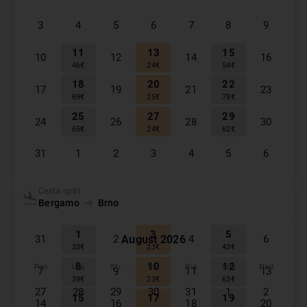
3
4
5
6
7
8
9
11
13
15
10
12
14
16
46
€
24
€
54
€
18
20
22
17
19
21
23
69
€
25
€
78
€
25
27
29
24
26
28
30
65
€
24
€
62
€
31
1
2
3
4
5
6
September
2026
Cesta späť
Bergamo
Brno
Pon
Uto
Str
Štv
Pia
Sob
Ned
1
3
5
August
2026
31
2
4
6
33
€
23
€
43
€
8
10
12
Pon
Uto
Str
Štv
Pia
Sob
Ned
7
9
11
13
39
€
23
€
63
€
27
28
29
30
31
1
2
15
17
19
14
16
18
20